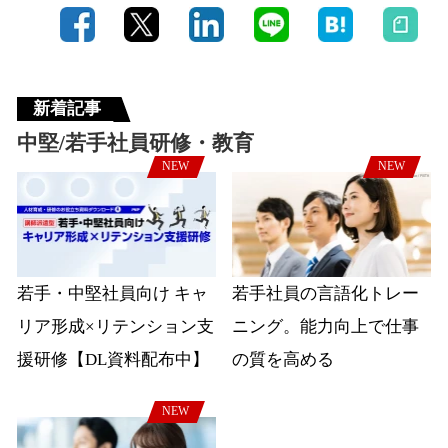
新着記事
中堅/若手社員研修・教育
NEW
NEW
若手・中堅社員向け キャ
若手社員の言語化トレー
リア形成×リテンション支
ニング。能力向上で仕事
援研修【DL資料配布中】
の質を高める
NEW