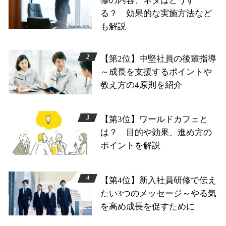
修の内容、ネタはどうす
る？ 効果的な実施方法など
も解説
【第2位】中堅社員の後輩指導
～成長を支援するポイントや
教え方の4原則を紹介
【第3位】ワールドカフェと
は？ 目的や効果、進め方の
ポイントを解説
【第4位】新入社員研修で伝え
たい3つのメッセージ～やる気
を高め成長を促すために