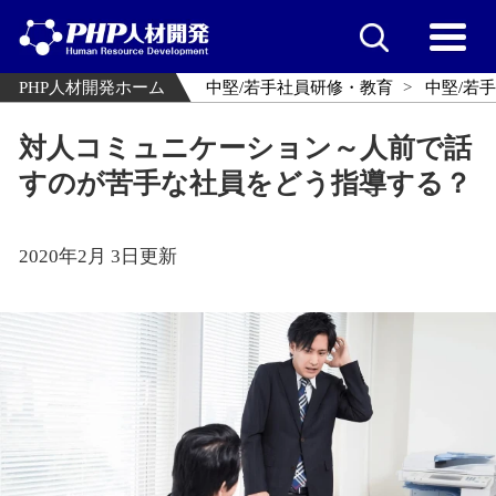
PHP人材開発ホーム
中堅/若手社員研修・教育
中堅/若
対人コミュニケーション～人前で話
すのが苦手な社員をどう指導する？
2020年2月 3日更新