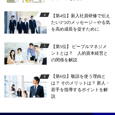
【第4位】新入社員研修で伝え
たい3つのメッセージ～やる気
を高め成長を促すために
【第5位】 ピープルマネジメ
ントとは？ 人的資本経営と
の関係を解説
【第6位】敬語を使う理由と
は？ そのメリットは？ 新人・
若手を指導するポイントを解
説