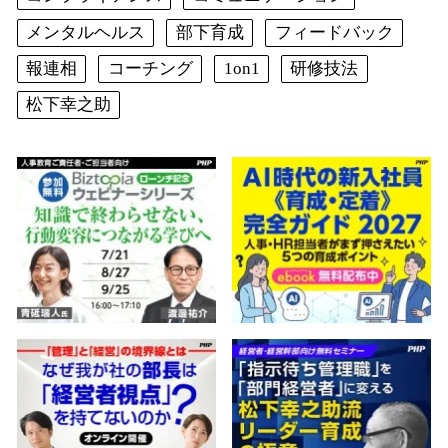
メンタルヘルス
部下育成
フィードバック
報連相
コーチング
1on1
研修技法
松下幸之助