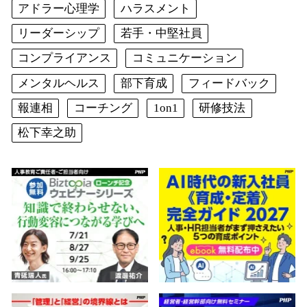
アドラー心理学
ハラスメント
リーダーシップ
若手・中堅社員
コンプライアンス
コミュニケーション
メンタルヘルス
部下育成
フィードバック
報連相
コーチング
1on1
研修技法
松下幸之助