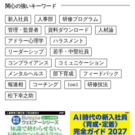
関心の強いキーワード
新入社員
人事部
研修プログラム
管理・監督者
資料ダウンロード
人材論
アドラー心理学
ハラスメント
リーダーシップ
若手・中堅社員
コンプライアンス
コミュニケーション
メンタルヘルス
部下育成
フィードバック
報連相
コーチング
1on1
研修技法
松下幸之助