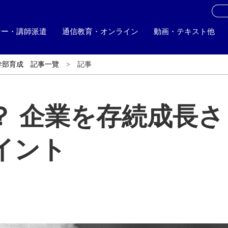
お
ナー・講師派遣
通信教育・オンライン
動画・テキスト他
幹部育成 記事一覽
記事
？ 企業を存続成長さ
イント