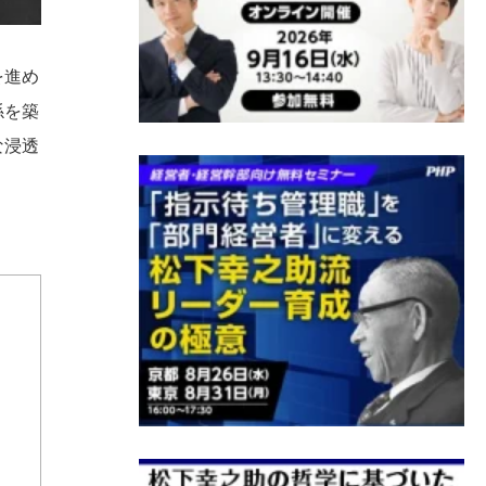
を進め
係を築
な浸透