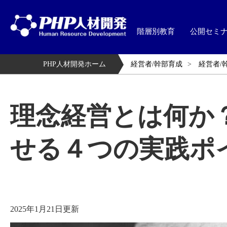
階層別教育
公開セミ
PHP人材開発ホーム
経営者/幹部育成
経営者/
理念経営とは何か
せる４つの実践ポ
2025年1月21日更新