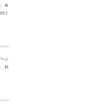
み、各
他社と
ゲージ
す。結