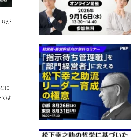
とりが
などに
いては
。