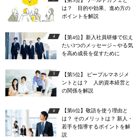
【第3位】ワールドカフェと
は？ 目的や効果、進め方の
ポイントを解説
【第4位】新入社員研修で伝え
たい3つのメッセージ～やる気
を高め成長を促すために
【第5位】 ピープルマネジメ
ントとは？ 人的資本経営と
の関係を解説
【第6位】敬語を使う理由と
は？ そのメリットは？ 新人・
若手を指導するポイントを解
説