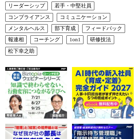
リーダーシップ
若手・中堅社員
コンプライアンス
コミュニケーション
メンタルヘルス
部下育成
フィードバック
報連相
コーチング
1on1
研修技法
松下幸之助