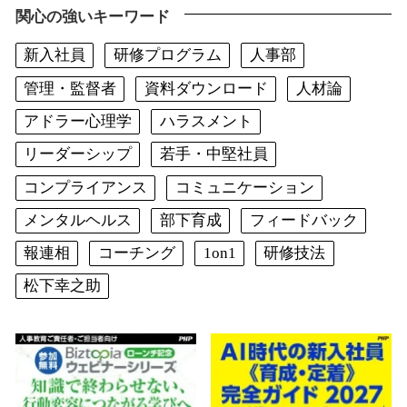
関心の強いキーワード
新入社員
研修プログラム
人事部
管理・監督者
資料ダウンロード
人材論
アドラー心理学
ハラスメント
リーダーシップ
若手・中堅社員
コンプライアンス
コミュニケーション
メンタルヘルス
部下育成
フィードバック
報連相
コーチング
1on1
研修技法
松下幸之助