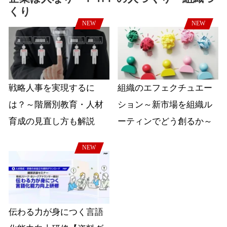
くり
NEW
NEW
戦略人事を実現するに
組織のエフェクチュエー
は？～階層別教育・人材
ション～新市場を組織ル
育成の見直し方も解説
ーティンでどう創るか～
NEW
伝わる力が身につく言語