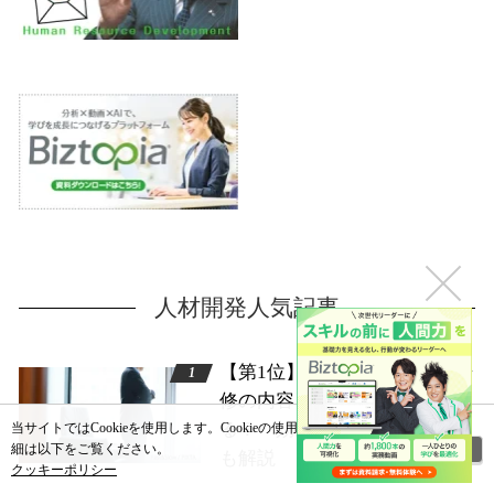
人材開発人気記事
【第1位】コンプライアンス研
修の内容、ネタはどうす
る？ 効果的な実施方法など
当サイトではCookieを使用します。Cookieの使用に関する詳
閉じる
細は以下をご覧ください。
も解説
クッキーポリシー