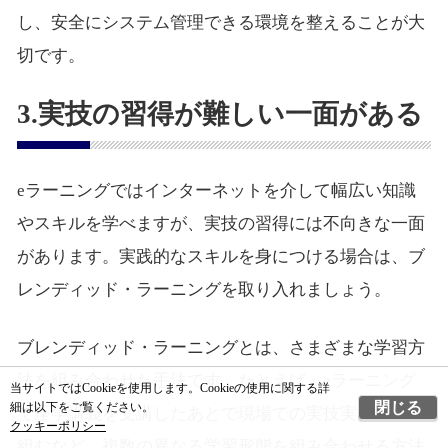
し、安全にシステム管理できる環境を整えることが大
切です。
3.実技の習得が難しい一面がある
eラーニングではインターネットを介して幅広い知識
やスキルを学べますが、実技の習得には不向きな一面
があります。実践的なスキルを身につける場合は、ブ
レンディッド・ラーニングを取り入れましょう。
ブレンディッド・ラーニングとは、さまざまな学習方
法を組み合わせた手法です。たとえば、eラーニング
当サイトではCookieを使用します。Cookieの使用に関する詳
閉じる
細は以下をご覧ください。
で座学講義を受講したあとで現場での実技実習に取り
クッキーポリシー
組むなど、複数の異なる学習形態を組み合わせる方法