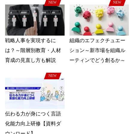
NEW
NEW
戦略人事を実現するに
組織のエフェクチュエー
は？～階層別教育・人材
ション～新市場を組織ル
育成の見直し方も解説
ーティンでどう創るか～
NEW
伝わる力が身につく言語
化能力向上研修【資料ダ
ウンロード】