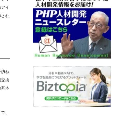
のアイ
彰され
を訪ね
刺交換
の基本
とで、