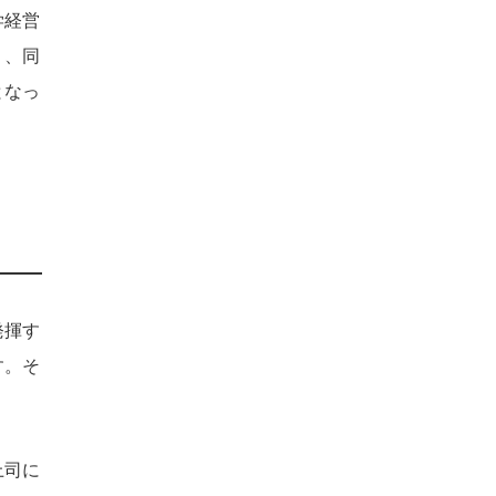
学経営
り、同
となっ
発揮す
す。そ
上司に