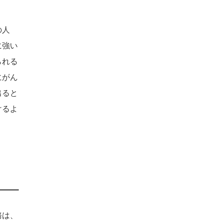
の人
に強い
られる
にがん
出ると
けるよ
務は、