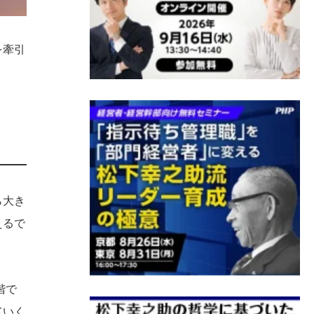
を牽引
ら大き
えるで
階で
ていく