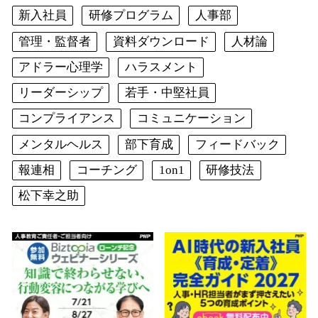
新入社員
研修プログラム
人事部
管理・監督者
資料ダウンロード
人材論
アドラー心理学
ハラスメント
リーダーシップ
若手・中堅社員
コンプライアンス
コミュニケーション
メンタルヘルス
部下育成
フィードバック
報連相
コーチング
1on1
研修技法
松下幸之助