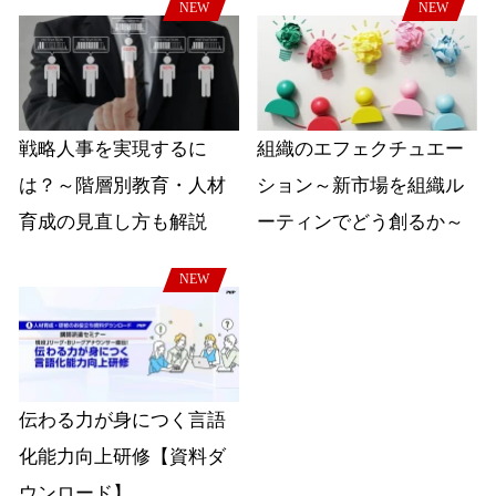
NEW
NEW
戦略人事を実現するに
組織のエフェクチュエー
は？～階層別教育・人材
ション～新市場を組織ル
育成の見直し方も解説
ーティンでどう創るか～
NEW
伝わる力が身につく言語
化能力向上研修【資料ダ
ウンロード】