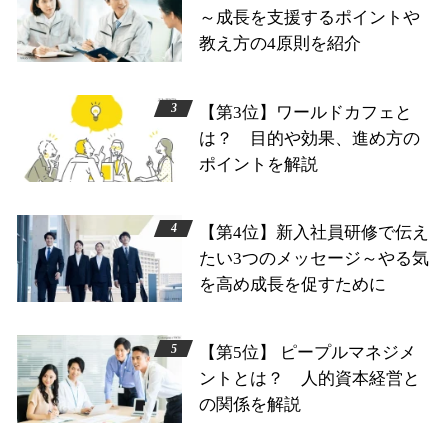
～成長を支援するポイントや
教え方の4原則を紹介
【第3位】ワールドカフェと
は？ 目的や効果、進め方の
ポイントを解説
【第4位】新入社員研修で伝え
たい3つのメッセージ～やる気
を高め成長を促すために
【第5位】 ピープルマネジメ
ントとは？ 人的資本経営と
の関係を解説