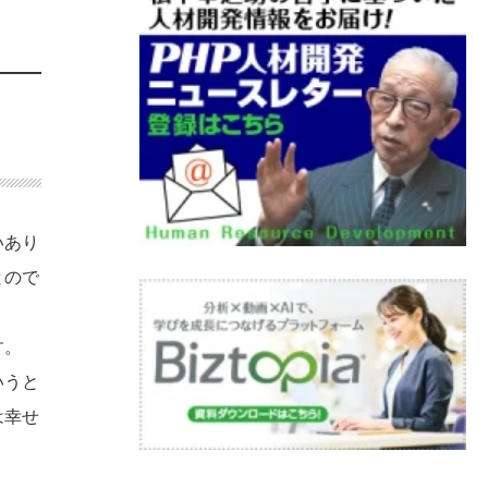
いあり
とので
す。
いうと
は幸せ