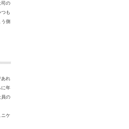
上司の
いつも
こう側
であれ
らに年
社員の
ュニケ