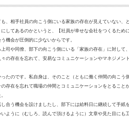
ても、相手社員の向こう側にいる家族の存在が見えていない、
々にしてあるのかというと、【社員が幸せな会社をつくるため
会う機会が圧倒的に少ないからです。
る上司や同僚、部下の向こう側にいる「家族の存在」に対して
人々の存在を忘れて、安易なコミュニケーションやマネジメン
かったのです。私自身は、そのこと（ともに働く仲間の向こう
その存在を忘れて職場の仲間とコミュニケーションをとること
た。
話し合う機会を設けましたし、部下には給料日に継続して手紙
いいように（むしろ、読んで頂けるように）文章や見た目にも