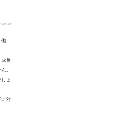
と働
り成長
せん。
でしょ
事に対