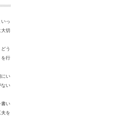
といっ
に大切
、どう
トを行
側にい
がない
を書い
工夫を