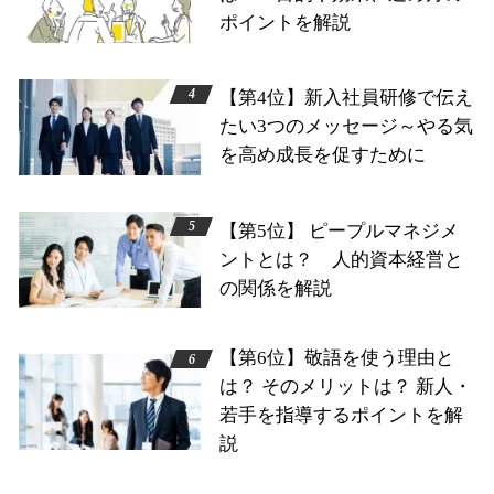
ポイントを解説
【第4位】新入社員研修で伝え
たい3つのメッセージ～やる気
を高め成長を促すために
【第5位】 ピープルマネジメ
ントとは？ 人的資本経営と
の関係を解説
【第6位】敬語を使う理由と
は？ そのメリットは？ 新人・
若手を指導するポイントを解
説