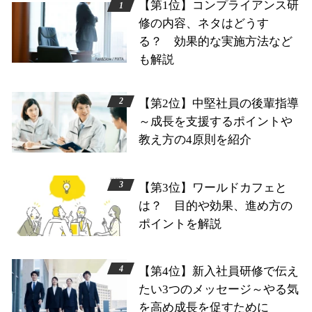
【第1位】コンプライアンス研
修の内容、ネタはどうす
る？ 効果的な実施方法など
も解説
【第2位】中堅社員の後輩指導
～成長を支援するポイントや
教え方の4原則を紹介
【第3位】ワールドカフェと
は？ 目的や効果、進め方の
ポイントを解説
【第4位】新入社員研修で伝え
たい3つのメッセージ～やる気
を高め成長を促すために