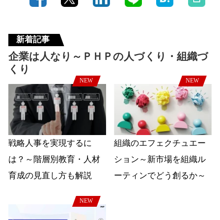
新着記事
企業は人なり～ＰＨＰの人づくり・組織づ
くり
NEW
NEW
戦略人事を実現するに
組織のエフェクチュエー
は？～階層別教育・人材
ション～新市場を組織ル
育成の見直し方も解説
ーティンでどう創るか～
NEW