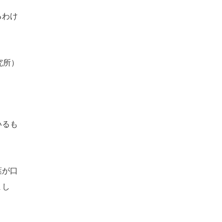
るわけ
究所）
いるも
葉が口
まし