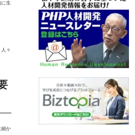
的に生
く人々
要
は細か