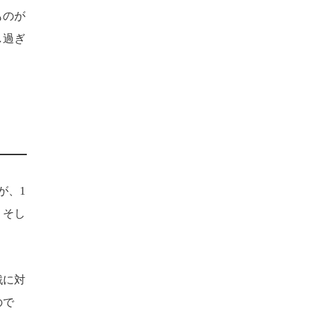
ものが
し過ぎ
が、1
。そし
戦に対
ので