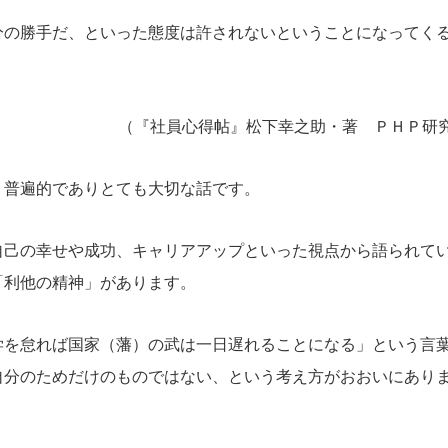
分の勝手だ、といった態度は許されないということになってく
（『社員心得帖』松下幸之助・著 ＰＨＰ研
が、普遍的でありとても大切な話です。
自己の幸せや成功、キャリアアップといった視点から語られて
「利他の精神」があります。
学を怠れば国家（藩）の武は一日遅れることになる」という言
自分のためだけのものではない、という考え方がおおいにあり