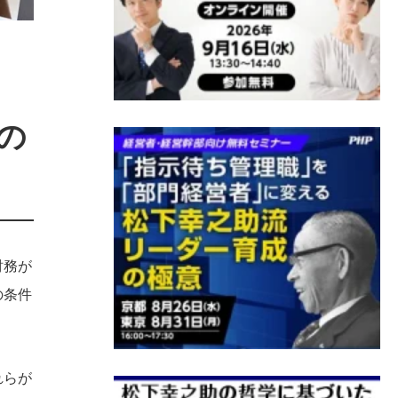
の
財務が
の条件
れらが