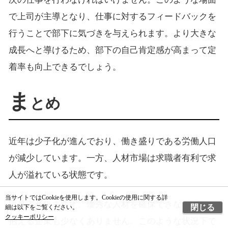
で上司が主導となり、仕事に対するフィードバックを
行うことで部下に気づきを与えられます。より大きな
成長へと導けるため、部下の自己肯定感が高まって定
着率も向上できるでしょう。
ま
とめ
近年は少子化が進んでおり、働き盛りである労働人口
が減少しています。一方、人材市場は求職者有利で求
人が溢れている状態です。
当サイトではCookieを使用します。Cookieの使用に関する詳
応募者が集まらず、優秀な人材を確保できなくて頭を
閉じる
細は以下をご覧ください。
クッキーポリシー
抱える企業も少なくありません。このような状況下で