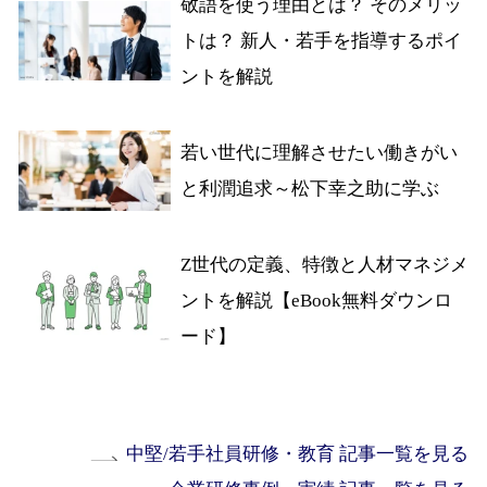
敬語を使う理由とは？ そのメリッ
トは？ 新人・若手を指導するポイ
ントを解説
若い世代に理解させたい働きがい
と利潤追求～松下幸之助に学ぶ
Z世代の定義、特徴と人材マネジメ
ントを解説【eBook無料ダウンロ
ード】
中堅/若手社員研修・教育 記事一覧を見る