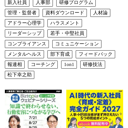
新入社員
人事部
研修プログラム
管理・監督者
資料ダウンロード
人材論
アドラー心理学
ハラスメント
リーダーシップ
若手・中堅社員
コンプライアンス
コミュニケーション
メンタルヘルス
部下育成
フィードバック
報連相
コーチング
1on1
研修技法
松下幸之助