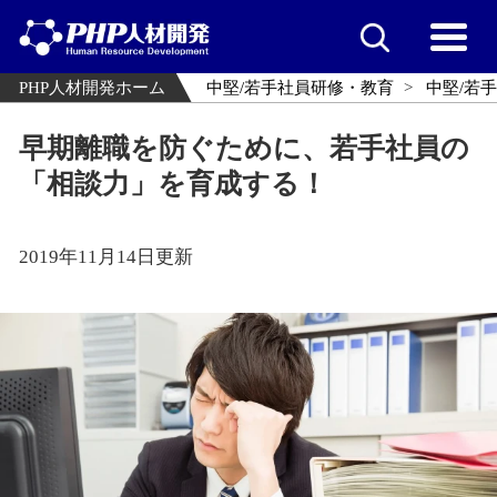
PHP人材開発ホーム
中堅/若手社員研修・教育
中堅/若
早期離職を防ぐために、若手社員の
「相談力」を育成する！
2019年11月14日更新