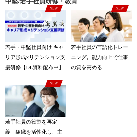
中堅/若手社員研修・教育
NEW
NEW
若手・中堅社員向け キャ
若手社員の言語化トレー
リア形成×リテンション支
ニング。能力向上で仕事
援研修【DL資料配布中】
の質を高める
NEW
若手社員の役割を再定
義。組織を活性化し、主