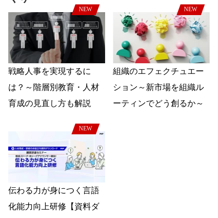
NEW
NEW
戦略人事を実現するに
組織のエフェクチュエー
は？～階層別教育・人材
ション～新市場を組織ル
育成の見直し方も解説
ーティンでどう創るか～
NEW
伝わる力が身につく言語
化能力向上研修【資料ダ