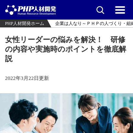
PHP人材開発ホーム
企業は人なり～ＰＨＰの人づくり・組
女性リーダーの悩みを解決！ 研修
の内容や実施時のポイントを徹底解
説
2022年3月22日更新