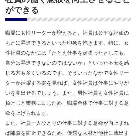
ができる
職場に女性リーダーが増えると、社員は公平な評価の
もとに昇進できるといった印象を抱きます。特に、女
性社員のなかには「たとえ仕事を頑張ったとしても、
自分は昇進できないのではないか」といった不安を感
じる方も多くいるのです。そういったなかで女性リー
ダーが活躍する姿を見れば、女性社員は仕事にやりが
いを見出せるでしょう。また、男性社員も女性社員に
負けじと業務に励むため、職場全体で仕事に対する意
欲を上げられます。
また、社員一人ひとりの仕事に対する意欲が向上すれ
ば離職を防止できるため、優秀な人材が他社に流出す