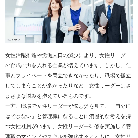
女性活躍推進や労働人口の減少により、女性リーダー
の育成に力を入れる企業が増えています。しかし、仕
事とプライベートを両立できなかったり、職場で孤立
してしまうことが多かったりなど、女性リーダーはさ
まざまな悩みを抱えているものです。
一方、職場で女性リーダーが悩む姿を見て、「自分に
はできない」と管理職になることに消極的な考えを持
つ女性社員がいます。女性リーダー研修を実施して管
理職のマインドやスキルを強化するとともに、女性リ