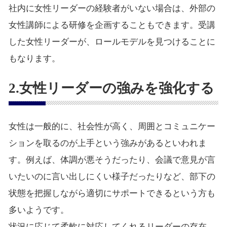
社内に女性リーダーの経験者がいない場合は、外部の
女性講師による研修を企画することもできます。受講
した女性リーダーが、ロールモデルを見つけることに
もなります。
2.女性リーダーの強みを強化する
女性は一般的に、社会性が高く、周囲とコミュニケー
ションを取るのが上手という強みがあるといわれま
す。例えば、体調が悪そうだったり、会議で意見が言
いたいのに言い出しにくい様子だったりなど、部下の
状態を把握しながら適切にサポートできるという方も
多いようです。
状況に応じて柔軟に対応してくれるリーダーの存在