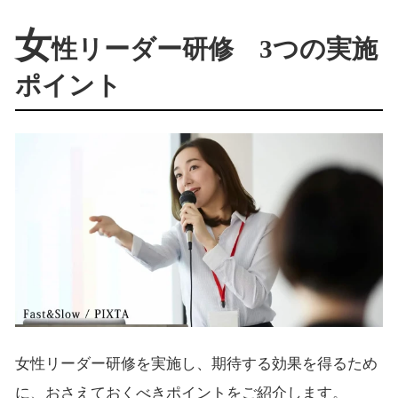
女
性リーダー研修 3つの実施
ポイント
女性リーダー研修を実施し、期待する効果を得るため
に、おさえておくべきポイントをご紹介します。