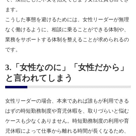
ます。
こうした事態を避けるためには、女性リーダーが無理
なく働けるように、相談に乗ることができる体制や、
業務をサポートする体制を整えることが求められるの
です。
3.「女性なのに」「女性だから」
と言われてしまう
女性リーダーの場合、本来であれば誰もが利用できる
はずの時短勤務制度や育児休暇を、取りづらいと悩む
ケースも少なくありません。時短勤務制度の利用や育
児休暇によって仕事から離れる時間が長くなるため、