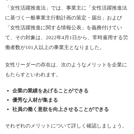
「女性活躍推進法」では、事業主に「女性活躍推進法
に基づく一般事業主行動計画の策定・届出」および
「女性活躍推進に関する情報公表」を義務付けてい
て、その対象は、2022年4月1日から、常時雇用する労
働者数が101人以上の事業主となりました。
女性リーダーの存在は、次のようなメリットを企業に
もたらすといわれます。
企業の業績をあげることができる
優秀な人材が集まる
社員の働く意欲を向上させることができる
それぞれのメリットについて詳しく確認しましょう。