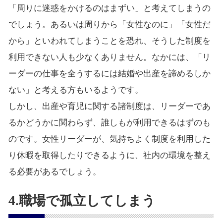
「周りに迷惑をかけるのはまずい」と考えてしまうの
でしょう。あるいは周りから「女性なのに」「女性だ
から」といわれてしまうことを恐れ、そうした制度を
利用できない人も少なくありません。なかには、「リ
ーダーの仕事を全うするには結婚や出産を諦めるしか
ない」と考える方もいるようです。
しかし、出産や育児に関する諸制度は、リーダーであ
るかどうかに関わらず、誰しもが利用できるはずのも
のです。女性リーダーが、気持ちよく制度を利用した
り休暇を取得したりできるように、社内の環境を整え
る必要があるでしょう。
4.職場で孤立してしまう