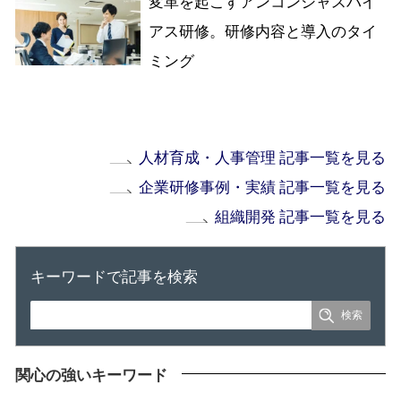
変革を起こすアンコンシャスバイ
アス研修。研修内容と導入のタイ
ミング
人材育成・人事管理 記事一覧を見る
企業研修事例・実績 記事一覧を見る
組織開発 記事一覧を見る
キーワードで記事を検索
関心の強いキーワード