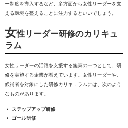
ー制度を導入するなど、多方面から女性リーダーを支
える環境を整えることに注力するといいでしょう。
女
性リーダー研修のカリキュ
ラム
女性リーダーの活躍を支援する施策の一つとして、研
修を実施する企業が増えています。女性リーダーや、
候補者を対象にした研修カリキュラムには、次のよう
なものがあります。
ステップアップ研修
ゴール研修