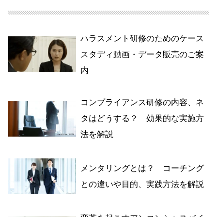
ハラスメント研修のためのケース
スタディ動画・データ販売のご案
内
コンプライアンス研修の内容、ネ
タはどうする？ 効果的な実施方
法を解説
メンタリングとは？ コーチング
との違いや目的、実践方法を解説