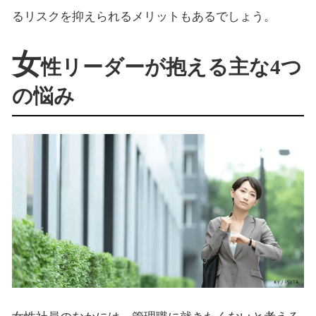
るリスクを抑えられるメリットもあるでしょう。
女
性リーダーが抱える主な4つ
の悩み