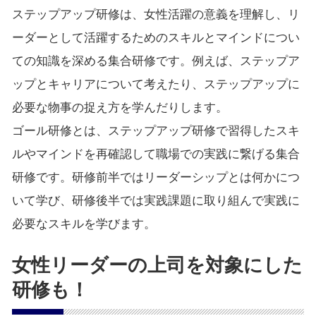
ステップアップ研修は、女性活躍の意義を理解し、リ
ーダーとして活躍するためのスキルとマインドについ
ての知識を深める集合研修です。例えば、ステップア
ップとキャリアについて考えたり、ステップアップに
必要な物事の捉え方を学んだりします。
ゴール研修とは、ステップアップ研修で習得したスキ
ルやマインドを再確認して職場での実践に繋げる集合
研修です。研修前半ではリーダーシップとは何かにつ
いて学び、研修後半では実践課題に取り組んで実践に
必要なスキルを学びます。
女性リーダーの上司を対象にした
研修も！