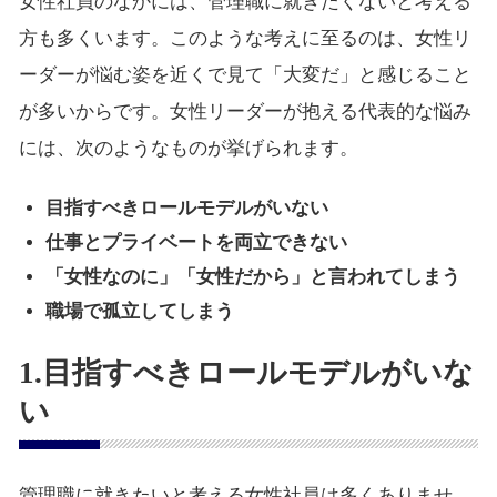
女性社員のなかには、管理職に就きたくないと考える
方も多くいます。このような考えに至るのは、女性リ
ーダーが悩む姿を近くで見て「大変だ」と感じること
が多いからです。女性リーダーが抱える代表的な悩み
には、次のようなものが挙げられます。
目指すべきロールモデルがいない
仕事とプライベートを両立できない
「女性なのに」「女性だから」と言われてしまう
職場で孤立してしまう
1.目指すべきロールモデルがいな
い
管理職に就きたいと考える女性社員は多くありませ