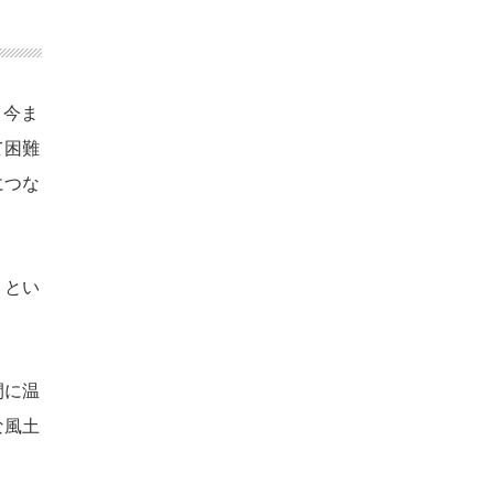
、今ま
て困難
につな
」とい
間に温
な風土