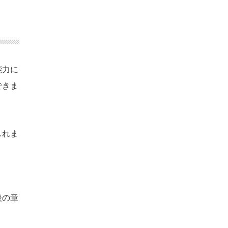
能力に
できま
しれま
後の章