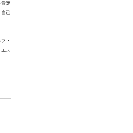
を肯定
、自己
ルフ・
・エス