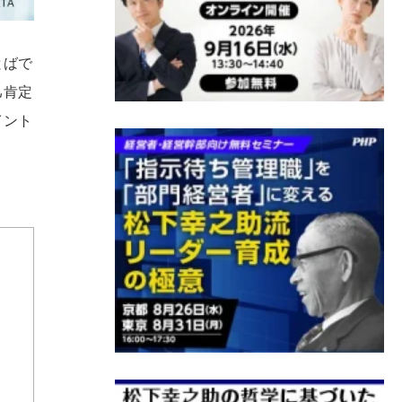
とばで
己肯定
イント