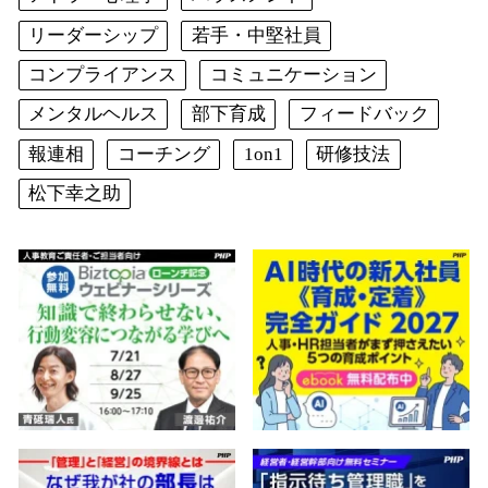
リーダーシップ
若手・中堅社員
コンプライアンス
コミュニケーション
メンタルヘルス
部下育成
フィードバック
報連相
コーチング
1on1
研修技法
松下幸之助