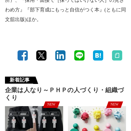
所）、『採用・面接で［採ってはいけない人］の見き
わめ方』『部下育成にもっと自信がつく本』(ともに同
文舘出版)ほか。
新着記事
企業は人なり～ＰＨＰの人づくり・組織づ
くり
NEW
NEW