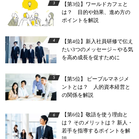
【第3位】ワールドカフェと
は？ 目的や効果、進め方の
ポイントを解説
【第4位】新入社員研修で伝え
たい3つのメッセージ～やる気
を高め成長を促すために
【第5位】 ピープルマネジメ
ントとは？ 人的資本経営と
の関係を解説
【第6位】敬語を使う理由と
は？ そのメリットは？ 新人・
若手を指導するポイントを解
説