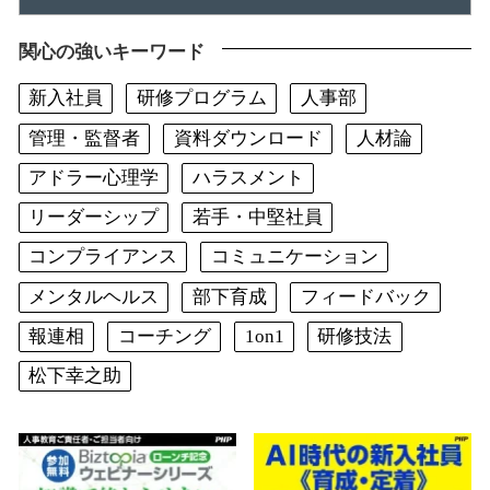
関心の強いキーワード
新入社員
研修プログラム
人事部
管理・監督者
資料ダウンロード
人材論
アドラー心理学
ハラスメント
リーダーシップ
若手・中堅社員
コンプライアンス
コミュニケーション
メンタルヘルス
部下育成
フィードバック
報連相
コーチング
1on1
研修技法
松下幸之助