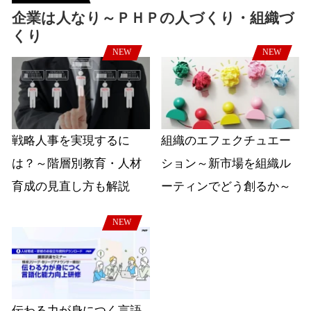
企業は人なり～ＰＨＰの人づくり・組織づ
くり
NEW
NEW
戦略人事を実現するに
組織のエフェクチュエー
は？～階層別教育・人材
ション～新市場を組織ル
育成の見直し方も解説
ーティンでどう創るか～
NEW
伝わる力が身につく言語