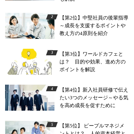
【第2位】中堅社員の後輩指導
～成長を支援するポイントや
教え方の4原則を紹介
【第3位】ワールドカフェと
は？ 目的や効果、進め方の
ポイントを解説
【第4位】新入社員研修で伝え
たい3つのメッセージ～やる気
を高め成長を促すために
【第5位】 ピープルマネジメ
ントとは？ 人的資本経営と