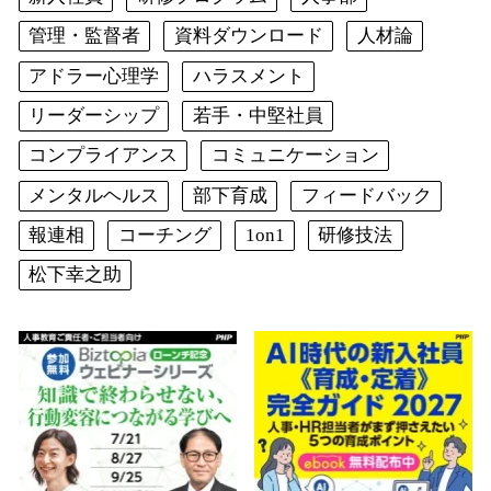
管理・監督者
資料ダウンロード
人材論
アドラー心理学
ハラスメント
リーダーシップ
若手・中堅社員
コンプライアンス
コミュニケーション
メンタルヘルス
部下育成
フィードバック
報連相
コーチング
1on1
研修技法
松下幸之助