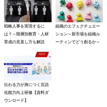
戦略人事を実現するに
組織のエフェクチュエー
は？～階層別教育・人材
ション～新市場を組織ル
育成の見直し方も解説
ーティンでどう創るか～
NEW
伝わる力が身につく言語
化能力向上研修【資料ダ
ウンロード】