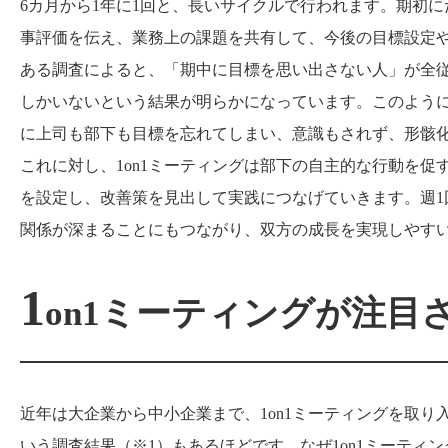
6カ月から1年に1回と、長いサイクルで行われます。期初
事評価を伝え、業務上の課題を共有して、今後の目標設定
ある調査によると、「期中に目標を思い出さない人」が全従業
しかいないという結果が明らかになっています。このよう
に上司も部下も目標を忘れてしまい、意識もされず、形骸
これに対し、1on1ミーティングは部下の自主的な行動を
を設定し、改善策を見出して実践につなげていきます。週1
関係が深まることにもつながり、双方の成長を実現しやす
1
on1ミーティングが注目
近年は大企業から中小企業まで、1on1ミーティングを取
いう調査結果（※1）もあるほどです。なぜ1on1ミーテ