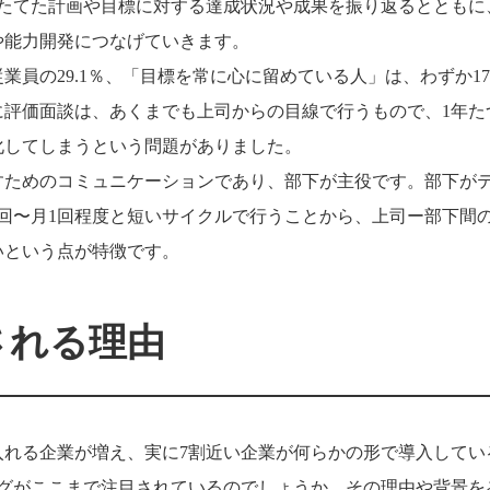
にたてた計画や目標に対する達成状況や成果を振り返るとともに
や能力開発につなげていきます。
員の29.1％、「目標を常に心に留めている人」は、わずか17.
に評価面談は、あくまでも上司からの目線で行うもので、1年た
化してしまうという問題がありました。
促すためのコミュニケーションであり、部下が主役です。部下が
回〜月1回程度と短いサイクルで行うことから、上司ー部下間
いという点が特徴です。
される理由
り入れる企業が増え、実に7割近い企業が何らかの形で導入してい
ィングがここまで注目されているのでしょうか。その理由や背景を