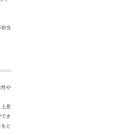
事担当
体性や
う上意
ができ
ンをと