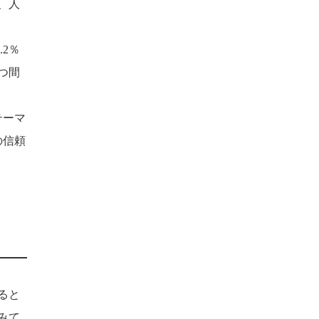
、人
2％
つ間
テーマ
の信頼
ると
みて