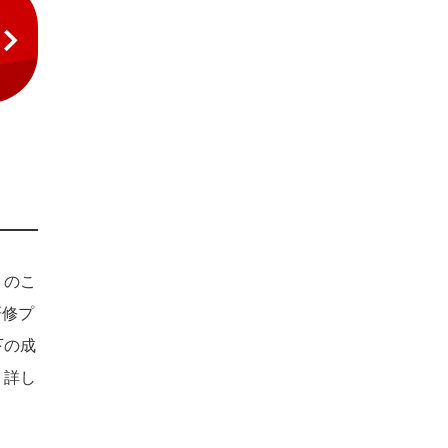
」のこ
研修プ
下の成
、詳し