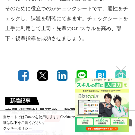
そのために役立つのがチェックシートです。適性をチ
ェックし、課題を明確にできます。チェックシートを
上手に利用して上司・先輩のOJTスキルを高め、部
下・後輩指導を成功させましょう。
新着記事
中堅/若手社員研修・教育
当サイトではCookieを使用します。Cookieの使用に関する詳
NEW
NEW
閉じる
細は以下をご覧ください。
クッキーポリシー